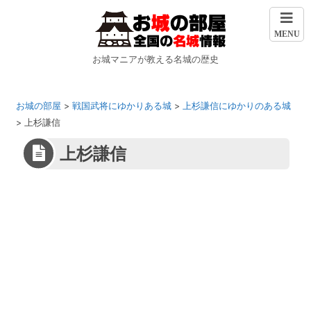
MENU
お城マニアが教える名城の歴史
お城の部屋
>
戦国武将にゆかりある城
>
上杉謙信にゆかりのある城
>
上杉謙信
上杉謙信