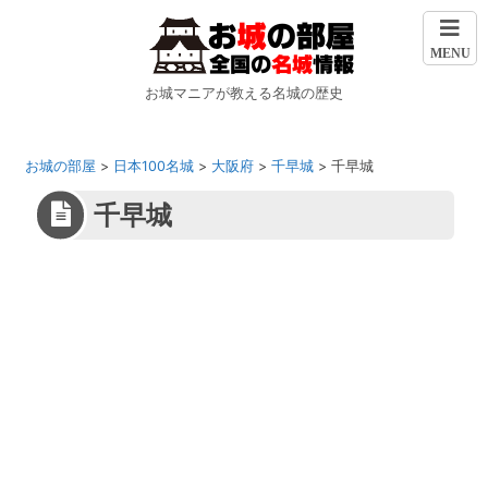
MENU
お城マニアが教える名城の歴史
お城の部屋
>
日本100名城
>
大阪府
>
千早城
>
千早城
千早城