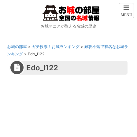
MENU
お城マニアが教える名城の歴史
お城の部屋
>
ガチ投票！お城ランキング
>
難攻不落で有名なお城ラ
ンキング
>
Edo_l122
Edo_l122