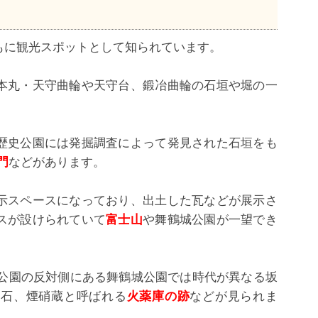
もに観光スポットとして知られています。
本丸・天守曲輪や天守台、鍛冶曲輪の石垣や堀の一
歴史公園には発掘調査によって発見された石垣をも
門
などがあります。
示スペースになっており、出土した瓦などが展示さ
スが設けられていて
富士山
や舞鶴城公園が一望でき
史公園の反対側にある舞鶴城公園では時代が異なる坂
礎石、煙硝蔵と呼ばれる
火薬庫の跡
などが見られま