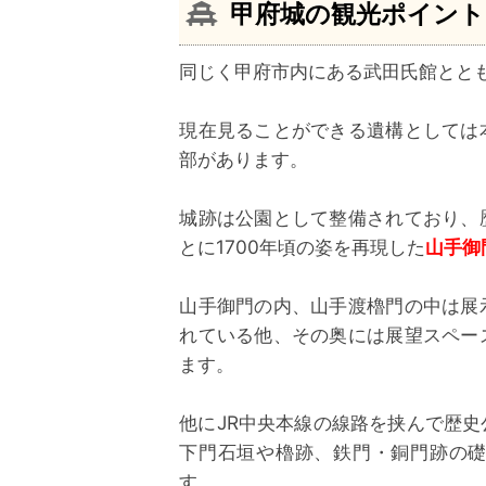
甲府城の観光ポイント
同じく甲府市内にある武田氏館とと
現在見ることができる遺構としては
部があります。
城跡は公園として整備されており、
とに1700年頃の姿を再現した
山手御
山手御門の内、山手渡櫓門の中は展
れている他、その奥には展望スペー
ます。
他にJR中央本線の線路を挟んで歴
下門石垣や櫓跡、鉄門・銅門跡の
す。