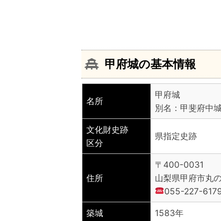
甲府城の基本情報
甲府城
名所
別名：甲斐府中
文化財史跡
県指定史跡
区分
〒400-0031
住所
山梨県甲府市丸の
055-227-
築城
1583年