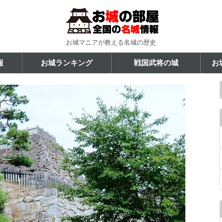
お城マニアが教える名城の歴史
報
お城ランキング
戦国武将の城
お