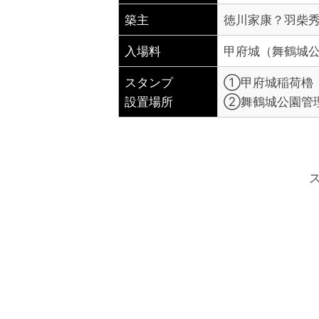
築主
徳川家康？羽柴
入場料
甲府城（舞鶴城
スタンプ
①甲府城稲荷櫓
設置場所
②舞鶴城公園管