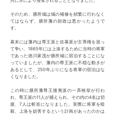
共に水により侵食されることとなりました。
そのため、膳所城は城の補修を頻繁に行わなく
てはならず、膳所藩の財政は悪かったようで
す。
幕末には藩内は尊王派と佐幕派が主導権を巡っ
て争い、1865年には上洛するために当時の将軍
であった徳川家茂が膳所城に宿泊することにな
っていましたが、藩内の尊王派に不穏な動きが
あるとして、250年ぶりになる将軍の宿泊はな
くなりました。
この時に膳所藩尊王攘夷派の一斉検挙が行わ
れ、尊王派の11人が捕えられ、その内の4名は切
腹、7人は斬首になりました。実際に将軍を暗
殺、上洛を妨害するという計画があったのかは