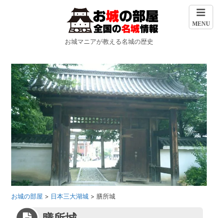
MENU
お城マニアが教える名城の歴史
お城の部屋
>
日本三大湖城
>
膳所城