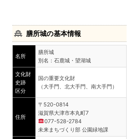
膳所城の基本情報
膳所城
名所
別名：石鹿城・望湖城
文化財
国の重要文化財
史跡
（大手門、北大手門、南大手門）
区分
〒520-0814
滋賀県大津市本丸町7
住所
077-528-2784
未来まちづくり部 公園緑地課