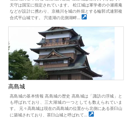
天守は国宝に指定されています。 松江城は軍学者の小瀬甫庵
などが設計に携わり、京橋川を城の外堀とする輪郭式連郭複
合式平山城です。 宍道湖の北側湖畔…
高島城
高島城の基本情報 高島城の歴史 高島城は「諏訪の浮城」と
も呼ばれており、三大湖城の一つとしても数えられていま
す。 元々高島城は現在の高島城の位置から北側にある茶臼山
に築城されており、茶臼山城と呼ばれて…