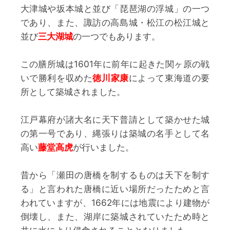
大津城や坂本城と並び「琵琶湖の浮城」の一つ
であり、また、諏訪の高島城・松江の松江城と
並び
三大湖城
の一つでもあります。
この膳所城は1601年に前年に起きた関ヶ原の戦
いで勝利を収めた
徳川家康
によって東海道の要
所として築城されました。
江戸幕府が諸大名に天下普請として築かせた城
の第一号であり、縄張りは築城の名手として名
高い
藤堂高虎
が行いました。
昔から「瀬田の唐橋を制するものは天下を制す
る」と言われた唐橋に近い場所だったためと言
われていますが、1662年には地震により建物が
倒壊し、また、湖岸に築城されていたため時と