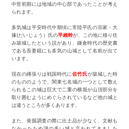
中世初期には地域の中心部であったことが考え
られます。
多気城は平安時代中期頃に常陸平氏の宗家・大
掾(だいじょう）氏の
平維幹
が、この地に移り住
み築城したという説があり、鎌倉時代の歴史書
である吾妻鏡にも多気の山城として名前が出て
います。
現在の縄張りは戦国時代に
佐竹氏
が築城した時
のもののようで、関東七名城の一つとして数え
られるこの城は巨大で二重の横堀が山頂部分を
取り囲むようにめぐらされているなど他の城と
は違うところが多くあります。
また、発掘調査の際に出土品が少なく、文献も
なかったため謎の多い城と言われてきました