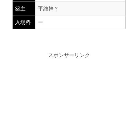
築主
平維幹？
入場料
ー
スポンサーリンク