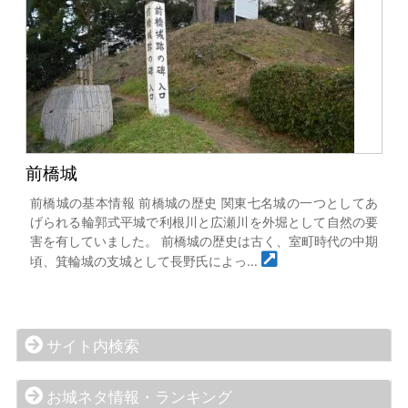
前橋城
前橋城の基本情報 前橋城の歴史 関東七名城の一つとしてあ
げられる輪郭式平城で利根川と広瀬川を外堀として自然の要
害を有していました。 前橋城の歴史は古く、室町時代の中期
頃、箕輪城の支城として長野氏によっ…
サイト内検索
お城ネタ情報・ランキング