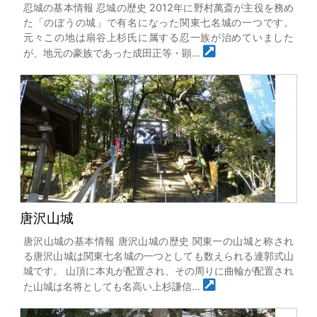
忍城の基本情報 忍城の歴史 2012年に野村萬斎が主役を務め
た「のぼうの城」で有名になった関東七名城の一つです。
元々この地は扇谷上杉氏に属する忍一族が治めていました
が、地元の豪族であった成田正等・顕…
唐沢山城
唐沢山城の基本情報 唐沢山城の歴史 関東一の山城と称され
る唐沢山城は関東七名城の一つとしても数えられる連郭式山
城です。 山頂に本丸が配置され、その周りに曲輪が配置され
た山城は名将としても名高い上杉謙信…