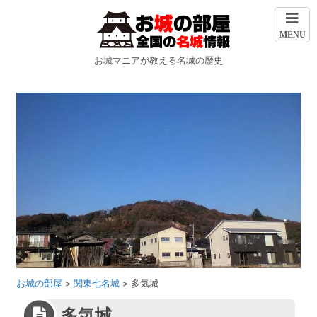
MENU
お城マニアが教える名城の歴史
お城の部屋
>
関東七名城
>
多気城
多気城