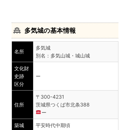
多気城の基本情報
多気城
名所
別名：多気山城・城山城
文化財
史跡
ー
区分
〒300-4231
住所
茨城県つくば市北条388
ー
築城
平安時代中期頃