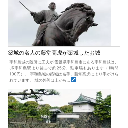
築城の名人の藤堂高虎が築城したお城
宇和島城の随所に工夫が 愛媛県宇和島市にある宇和島城は、
JR宇和島駅より徒歩で約25分、駐車場もあります（1時間
100円）。 宇和島城の築城は名手、藤堂高虎により手がけら
れています。 城の外郭は上から…