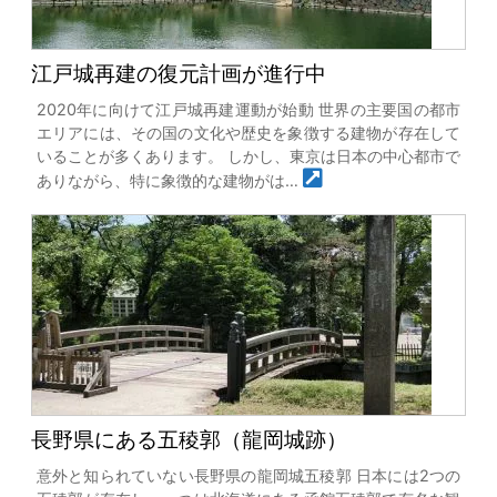
江戸城再建の復元計画が進行中
2020年に向けて江戸城再建運動が始動 世界の主要国の都市
エリアには、その国の文化や歴史を象徴する建物が存在して
いることが多くあります。 しかし、東京は日本の中心都市で
ありながら、特に象徴的な建物がは…
長野県にある五稜郭（龍岡城跡）
意外と知られていない長野県の龍岡城五稜郭 日本には2つの