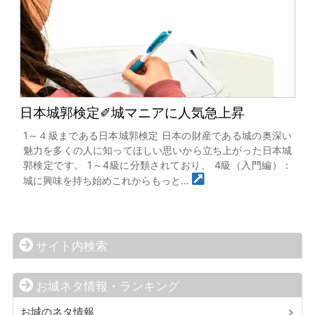
日本城郭検定✐城マニアに人気急上昇
1～４級まである日本城郭検定 日本の財産である城の奥深い
魅力を多くの人に知ってほしい思いから立ち上がった日本城
郭検定です。 1～4級に分類されており、 4級（入門編）：
城に興味を持ち始めこれからもっと…
サイト内検索
お城ネタ情報・ランキング
お城のネタ情報