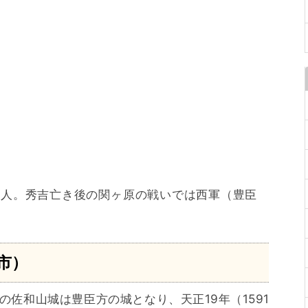
一人。秀吉亡き後の関ヶ原の戦いでは西軍（豊臣
市）
佐和山城は豊臣方の城となり、天正19年（1591