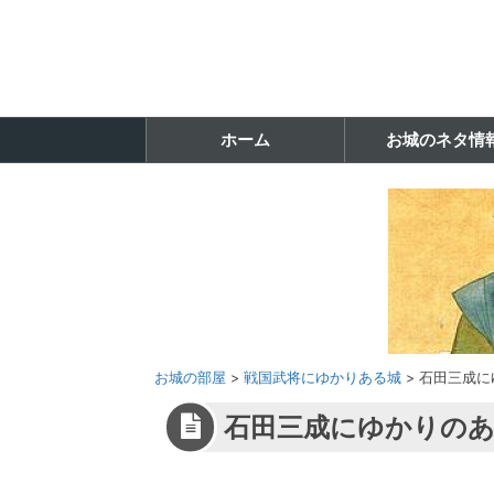
ホーム
お城のネタ情
お城の部屋
>
戦国武将にゆかりある城
>
石田三成に
石田三成にゆかりの