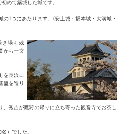
生で初めて築城した城です。
城の1つにあたります。(安土城・坂本城・大溝城・
着き場も残
長から一文
町を長浜に
基盤を造り
り、秀吉が鷹狩の帰りに立ち寄った観音寺でお茶し
幼名）でした。