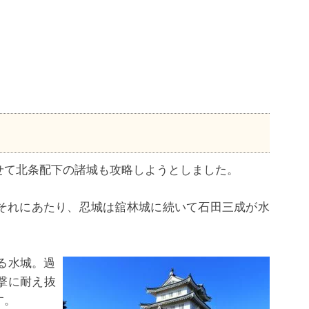
せて北条配下の諸城も攻略しようとしました。
それにあたり、忍城は舘林城に続いて石田三成が水
る水城。過
撃に耐え抜
す。