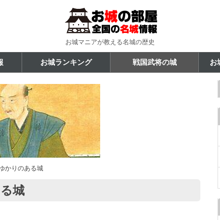
お城マニアが教える名城の歴史
報
お城ランキング
戦国武将の城
お
ゆかりのある城
ある城