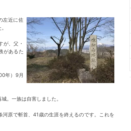
の左近に佐
た。
すが、父・
務があるた
00年）9月
落城。一族は自害しました。
条河原で斬首、41歳の生涯を終えるのです。これを