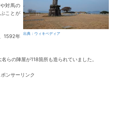
岐や対馬の
運ぶことが
出典：ウィキペディア
1592年
名らの陣屋が118箇所も造られていました。
スポンサーリンク