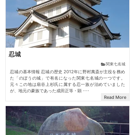
忍城
関東七名城
忍城の基本情報 忍城の歴史 2012年に野村萬斎が主役を務め
た「のぼうの城」で有名になった関東七名城の一つです。
元々この地は扇谷上杉氏に属する忍一族が治めていました
が、地元の豪族であった成田正等・顕 ･･･
Read More